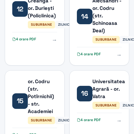
Creangă -
Alecsandri -
12
or. Durlești
or. Codru
14
(Policlinica)
(str.
Schinoasa
SUBURBANE
ZILNIC
Deal)
→
4 orare PDF
SUBURBANE
ZILNI
→
4 orare PDF
or. Codru
Universitatea
(str.
Agrară - or.
16
Potîrnichii)
Vatra
15
- str.
SUBURBANE
ZILNI
Academiei
→
4 orare PDF
SUBURBANE
ZILNIC