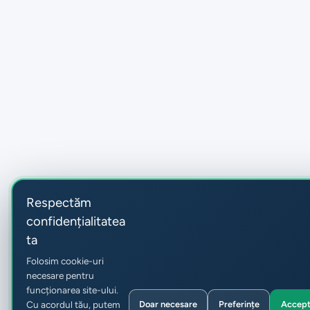
Respectăm
confidențialitatea
ta
Folosim cookie-uri
necesare pentru
funcționarea site-ului.
Doar necesare
Preferințe
Accept
Cu acordul tău, putem