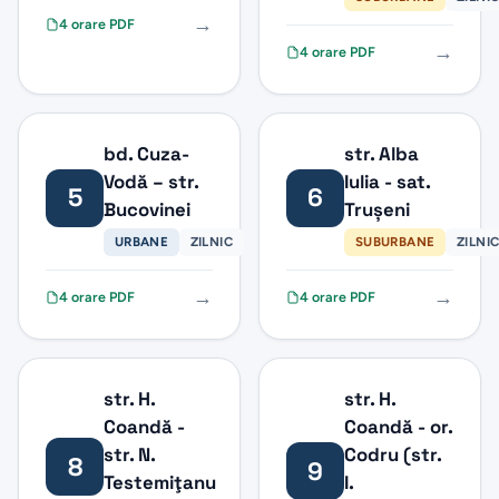
→
4 orare PDF
→
4 orare PDF
bd. Cuza-
str. Alba
Vodă – str.
Iulia - sat.
5
6
Bucovinei
Trușeni
URBANE
ZILNIC
SUBURBANE
ZILNI
→
→
4 orare PDF
4 orare PDF
str. H.
str. H.
Coandă -
Coandă - or.
str. N.
Codru (str.
8
9
Testemiţanu
I.