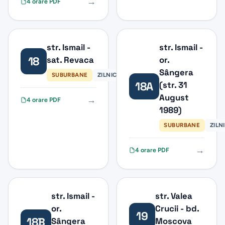
→
4 orare PDF
str. Ismail -
str. Ismail -
18
sat. Revaca
or.
Sângera
SUBURBANE
ZILNIC
18A
(str. 31
August
→
4 orare PDF
1989)
SUBURBANE
ZILN
→
4 orare PDF
str. Ismail -
str. Valea
or.
Crucii - bd.
19
18B
Sângera
Moscova