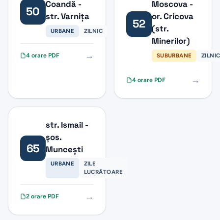
Coandă -
Moscova -
50
str. Varnița
or. Cricova
52
(str.
URBANE
ZILNIC
Minerilor)
→
4 orare PDF
SUBURBANE
ZILNI
→
4 orare PDF
str. Ismail -
șos.
65
Muncești
URBANE
ZILE
LUCRĂTOARE
→
2 orare PDF