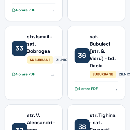
→
4 orare PDF
str. Ismail -
sat.
sat.
Bubuieci
33
Dobrogea
(str. G.
36
Vieru) - bd.
SUBURBANE
ZILNIC
Dacia
→
4 orare PDF
SUBURBANE
ZILNI
→
4 orare PDF
str. V.
str. Tighina
Alecsandri -
- sat.
38
com.
Cruzești