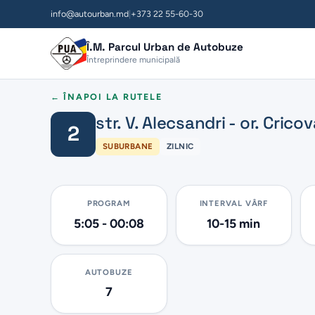
info@autourban.md
|
+373 22 55-60-30
Î.M. Parcul Urban de Autobuze
Întreprindere municipală
← ÎNAPOI LA RUTELE
str. V. Alecsandri - or. Crico
2
SUBURBANE
ZILNIC
PROGRAM
INTERVAL VÂRF
5:05 - 00:08
10-15 min
AUTOBUZE
7