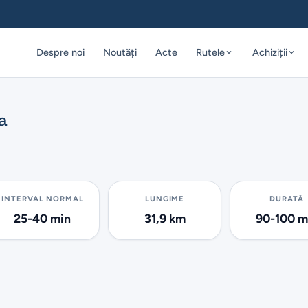
Despre noi
Noutăți
Acte
Rutele
Achiziții
va
INTERVAL NORMAL
LUNGIME
DURATĂ
25-40 min
31,9 km
90-100 m