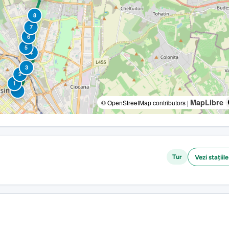
8
7
6
5
4
3
2
1
MapLibre
© OpenStreetMap contributors |
Tur
Vezi stațiile