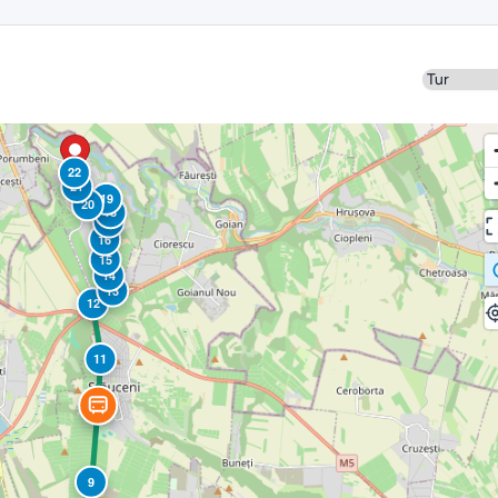
Sens
22
21
19
20
18
17
16
15
14
13
12
11
10
9