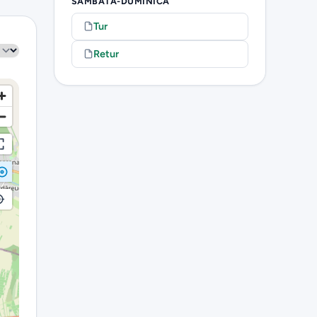
SÂMBĂTĂ-DUMINICĂ
Tur
Retur