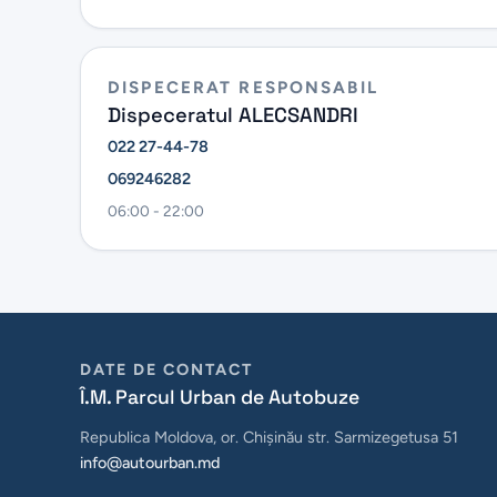
DISPECERAT RESPONSABIL
Dispeceratul ALECSANDRI
022 27-44-78
069246282
06:00 - 22:00
DATE DE CONTACT
Î.M. Parcul Urban de Autobuze
Republica Moldova, or. Chișinău str. Sarmizegetusa 51
info@autourban.md