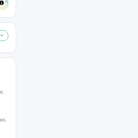
i:
cii,