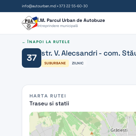
info@autourban.md
|
+373 22 55-60-30
Î.M. Parcul Urban de Autobuze
Întreprindere municipală
← ÎNAPOI LA RUTELE
str. V. Alecsandri - com. St
37
SUBURBANE
ZILNIC
HARTA RUTEI
Traseu si statii