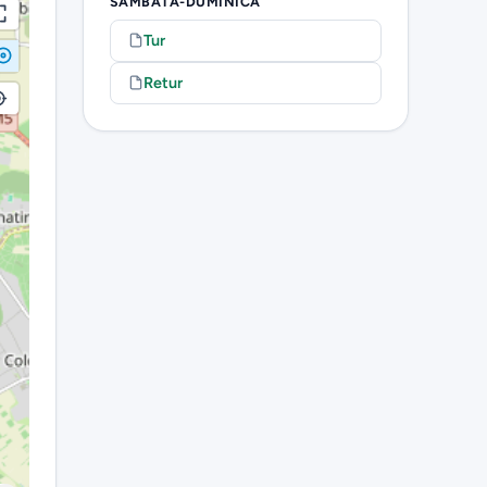
SÂMBĂTĂ-DUMINICĂ
Tur
Retur