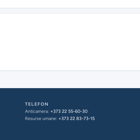
TELEFON
Anticamera:
+373 22 55-60-30
Resurse umane:
+373 22 83-73-15