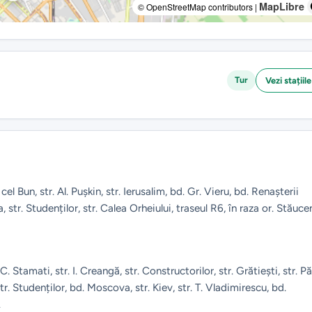
MapLibre
© OpenStreetMap contributors |
Tur
Vezi stațiile
cel Bun, str. Al. Pușkin, str. Ierusalim, bd. Gr. Vieru, bd. Renașterii
 str. Studenților, str. Calea Orheiului, traseul R6, în raza or. Stăucen
 C. Stamati, str. I. Creangă, str. Constructorilor, str. Grătiești, str. Pă
str. Studenților, bd. Moscova, str. Kiev, str. T. Vladimirescu, bd.
.