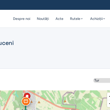
Despre noi
Noutăți
Acte
Rutele
Achiziții
ăuceni
Sens
13