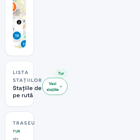
7
8
9
reetMap
tors |
10
bre
11
12
LISTA
Tur
STAȚIILOR
Vezi
13
Stațiile de
stațiile
pe rută
14
TRASEU
15
TUR
str.
16