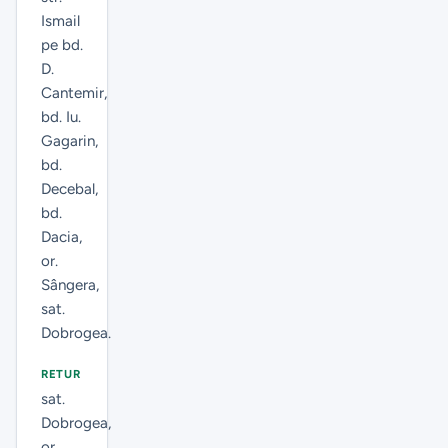
17
Ismail
pe bd.
D.
Cantemir,
bd. Iu.
Gagarin,
bd.
Decebal,
bd.
Dacia,
or.
Sângera,
sat.
Dobrogea.
RETUR
sat.
Dobrogea,
or.