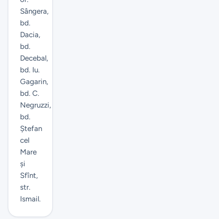
Sângera,
bd.
Dacia,
bd.
Decebal,
bd. Iu.
Gagarin,
bd. C.
Negruzzi,
bd.
Ștefan
cel
Mare
și
Sfînt,
str.
Ismail.