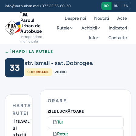
info@autourban.md
|
+373 22 55-60-30
RO
RU
EN
Î.M.
Despre noi
Noutăți
Acte
Parcul
Urban de
Rutele
Achiziții
Indicatori
Autobuze
Întreprindere
Info
Contacte
municipală
← ÎNAPOI LA RUTELE
str. Ismail - sat. Dobrogea
33
SUBURBANE
ZILNIC
ORARE
HARTA
ZILE LUCRĂTOARE
RUTEI
Traseu
Tur
si
Retur
statii