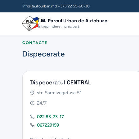
info@autourban.md
|
+373 22 55-60-30
Î.M. Parcul Urban de Autobuze
Întreprindere municipală
CONTACTE
Dispecerate
Dispeceratul CENTRAL
str. Sarmizegetusa 51
24/7
022 83-73-17
067229159