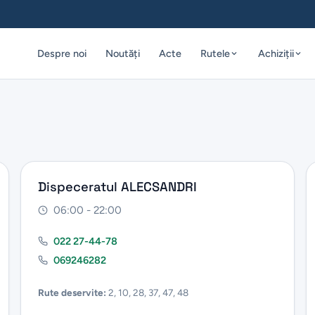
Despre noi
Noutăți
Acte
Rutele
Achiziții
Dispeceratul ALECSANDRI
06:00 - 22:00
022 27-44-78
069246282
Rute deservite:
2, 10, 28, 37, 47, 48