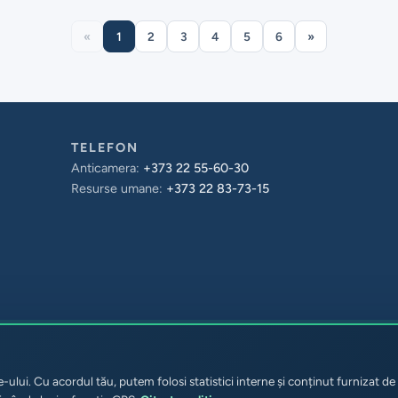
«
1
2
3
4
5
6
»
TELEFON
Anticamera:
+373 22 55-60-30
Resurse umane:
+373 22 83-73-15
ului. Cu acordul tău, putem folosi statistici interne și conținut furnizat de