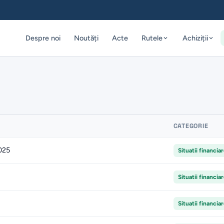
Despre noi
Noutăți
Acte
Rutele
Achiziții
CATEGORIE
2025
Situatii financia
Situatii financia
Situatii financia