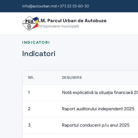
info@autourban.md
|
+373 22 55-60-30
Î.M. Parcul Urban de Autobuze
Întreprindere municipală
INDICATORI
Indicatori
NR.
DENUMIRE
1
Notă explicativă la situația financiară 
2
Raport auditorului independent 2025
3
Raportul conducerii p/u anul 2025