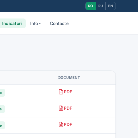
RO
RU
EN
Indicatori
Info
Contacte
DOCUMENT
PDF
re
PDF
re
PDF
re