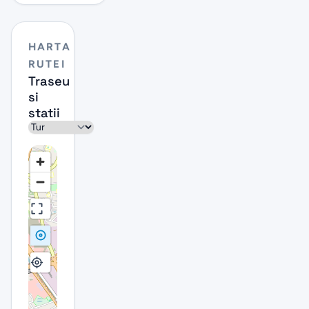
HARTA
RUTEI
Traseu
si
statii
Sens