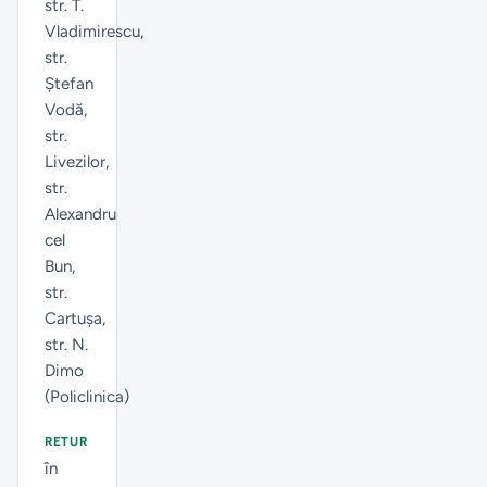
str. T.
Vladimirescu,
str.
Ștefan
Vodă,
str.
Livezilor,
str.
Alexandru
cel
Bun,
str.
Cartuşa,
str. N.
Dimo
(Policlinica)
RETUR
în