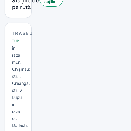
Stațiile de
stațiile
pe rută
TRASEU
TUR
în
raza
mun.
Chișinău:
str. I.
Creangă,
str. V.
Lupu
în
raza
or.
Durlești: