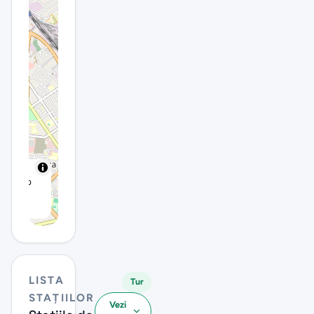
reetMap
tors |
bre
LISTA
Tur
STAȚIILOR
Vezi