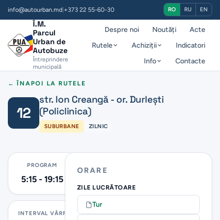
info@autourban.md
|
+373 22 55-60-30
RO
RU
EN
Î.M.
Despre noi
Noutăți
Acte
Parcul
Urban de
Rutele
Achiziții
Indicatori
Autobuze
Întreprindere
Info
Contacte
municipală
← ÎNAPOI LA RUTELE
str. Ion Creangă - or. Durlești
12
(Policlinica)
SUBURBANE
ZILNIC
PROGRAM
ORARE
5:15 - 19:15
ZILE LUCRĂTOARE
Tur
INTERVAL VÂRF