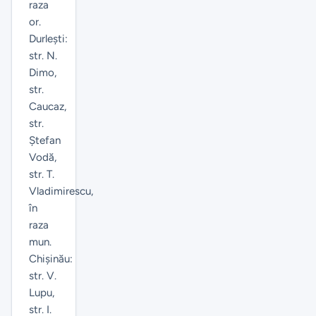
raza
or.
Durlești:
str. N.
Dimo,
str.
Caucaz,
str.
Ștefan
Vodă,
str. T.
Vladimirescu,
în
raza
mun.
Chișinău:
str. V.
Lupu,
str. I.