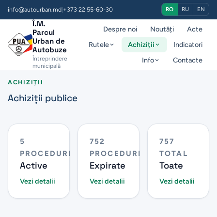
info@autourban.md
|
+373 22 55-60-30
RO
RU
EN
Î.M.
Despre noi
Noutăți
Acte
Parcul
Urban de
Rutele
Achiziții
Indicatori
Autobuze
Întreprindere
Info
Contacte
municipală
ACHIZIȚII
Achiziții publice
5
752
757
PROCEDURI
PROCEDURI
TOTAL
Active
Expirate
Toate
Vezi detalii
Vezi detalii
Vezi detalii