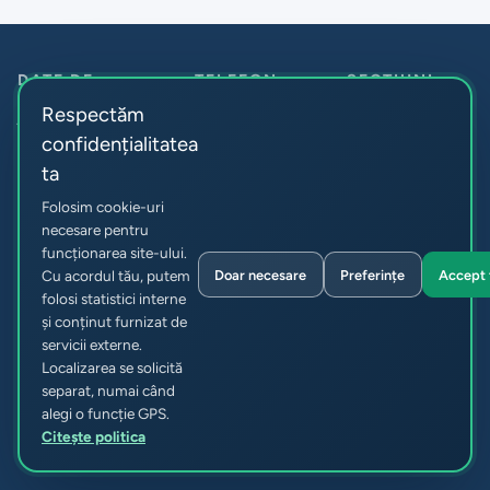
DATE DE
TELEFON
SECȚIUNI
Despre noi
CONTACT
Anticamera:
+373
Respectăm
Î.M. Parcul
22 55-60-30
Noutăți
confidențialitatea
Resurse umane:
Urban de
Acte
ta
+373 22 83-73-
Autobuze
Rutele
15
Folosim cookie-uri
Achiziții
Republica Moldova,
necesare pentru
funcționarea site-ului.
Indicatori
or. Chișinău str.
Doar necesare
Preferințe
Accept 
Cu acordul tău, putem
Sarmizegetusa 51
Info
folosi statistici interne
info@autourban.md
Contacte
și conținut furnizat de
servicii externe.
Localizarea se solicită
separat, numai când
© 2026 Î.M. Parcul Urban de Autobuze. Toate drepturile
alegi o funcție GPS.
rezervate.
Citește politica
Confidențialitate și cookie-uri
Preferințe cookie