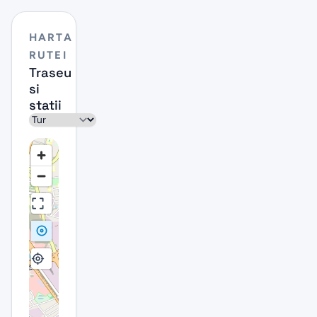
HARTA
RUTEI
Traseu
si
statii
Sens