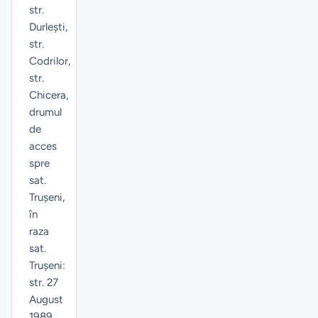
str.
Durlești,
str.
Codrilor,
str.
Chicera,
drumul
de
acces
spre
sat.
Trușeni,
în
raza
sat.
Trușeni:
str. 27
August
1989,