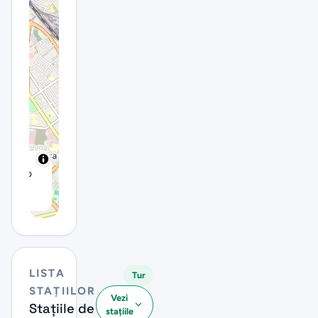
reetMap
tors |
bre
LISTA
Tur
STAȚIILOR
Vezi
Stațiile de
stațiile