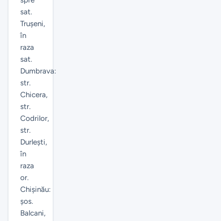
sat.
Trușeni,
în
raza
sat.
Dumbrava:
str.
Chicera,
str.
Codrilor,
str.
Durlești,
în
raza
or.
Chișinău:
șos.
Balcani,