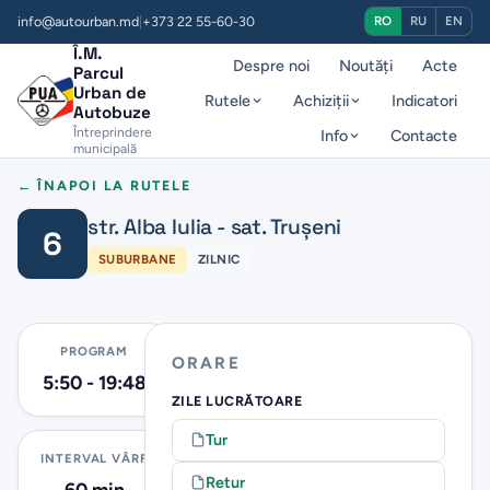
info@autourban.md
|
+373 22 55-60-30
RO
RU
EN
Î.M.
Despre noi
Noutăți
Acte
Parcul
Urban de
Rutele
Achiziții
Indicatori
Autobuze
Întreprindere
Info
Contacte
municipală
← ÎNAPOI LA RUTELE
str. Alba Iulia - sat. Trușeni
6
SUBURBANE
ZILNIC
PROGRAM
ORARE
5:50 - 19:48
ZILE LUCRĂTOARE
Tur
INTERVAL VÂRF
Retur
60 min