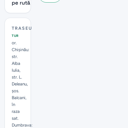
pe rută
TRASEU
TUR
or.
Chișinău:
str.
Alba
Iulia,
str. L.
Deleanu,
șos.
Balcani,
în
raza
sat.
Dumbrava: