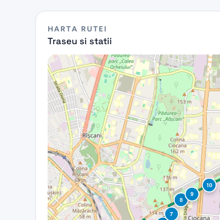
HARTA RUTEI
Traseu si statii
10
9
8
7