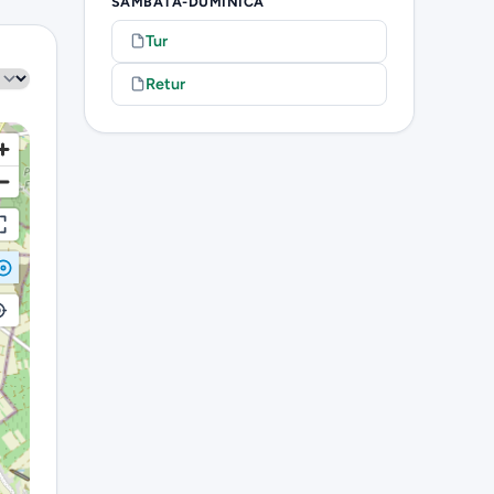
SÂMBĂTĂ-DUMINICĂ
Tur
Retur