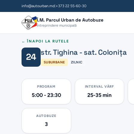
info@autourban.md
|
+373 22 55-60-30
Î.M. Parcul Urban de Autobuze
Întreprindere municipală
← ÎNAPOI LA RUTELE
str. Tighina - sat. Colonița
24
SUBURBANE
ZILNIC
PROGRAM
INTERVAL VÂRF
5:00 - 23:30
25-35 min
AUTOBUZE
3