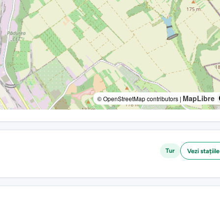
MapLibre
© OpenStreetMap contributors |
Tur
Vezi stațiile