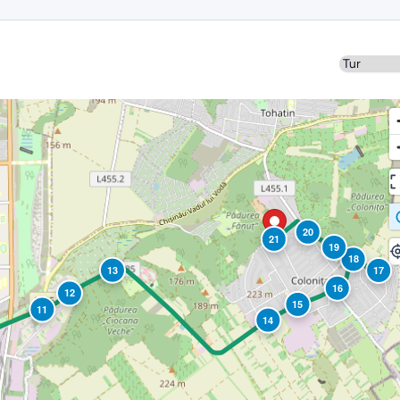
Sens
20
21
19
18
13
17
16
12
15
11
14