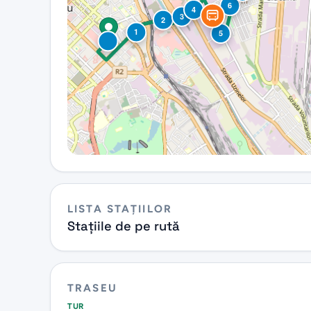
6
4
3
2
1
5
LISTA STAȚIILOR
Stațiile de pe rută
TRASEU
TUR