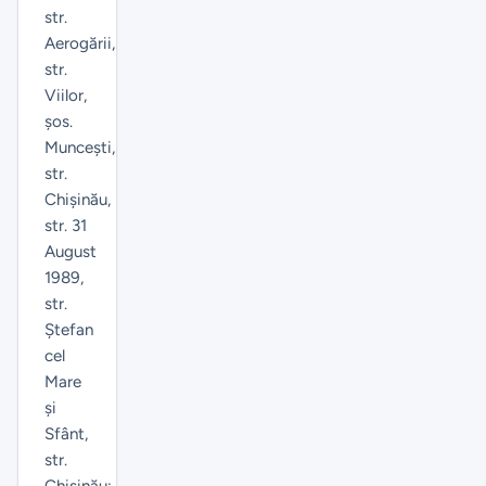
str.
Aerogării,
str.
Viilor,
șos.
Muncești,
str.
Chișinău,
str. 31
August
1989,
str.
Ștefan
cel
Mare
și
Sfânt,
str.
Chișinău;