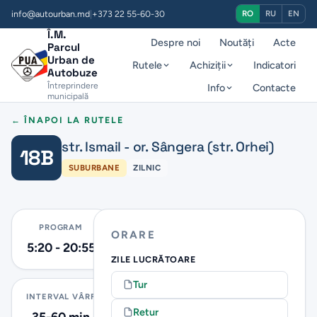
info@autourban.md
|
+373 22 55-60-30
RO
RU
EN
Î.M.
Despre noi
Noutăți
Acte
Parcul
Urban de
Rutele
Achiziții
Indicatori
Autobuze
Întreprindere
Info
Contacte
municipală
← ÎNAPOI LA RUTELE
str. Ismail - or. Sângera (str. Orhei)
18B
SUBURBANE
ZILNIC
PROGRAM
ORARE
5:20 - 20:55
ZILE LUCRĂTOARE
Tur
INTERVAL VÂRF
Retur
35-60 min