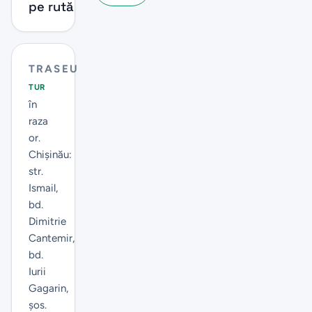
pe rută
18
1
TRASEU
TUR
în
raza
or.
Chișinău:
str.
Ismail,
bd.
Dimitrie
Cantemir,
bd.
Iurii
Gagarin,
şos.