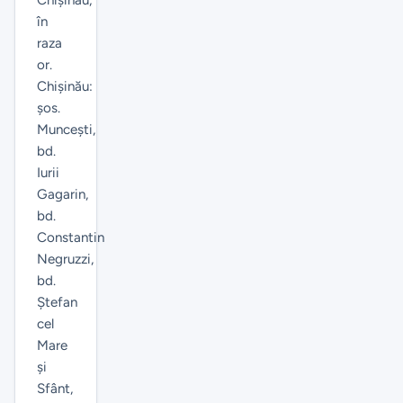
în
raza
or.
Chișinău:
șos.
Muncești,
bd.
Iurii
Gagarin,
bd.
Constantin
Negruzzi,
bd.
Ştefan
cel
Mare
şi
Sfânt,