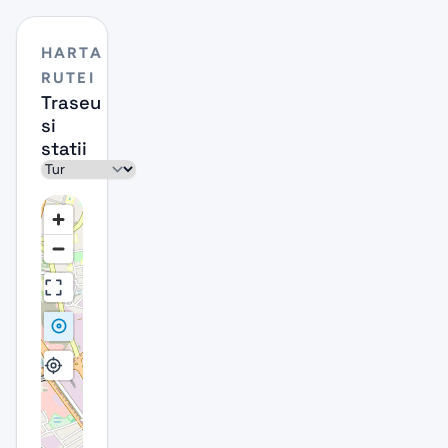
HARTA
RUTEI
Traseu
si
statii
Sens
2