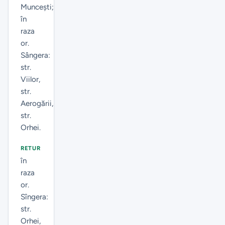
Munceşti;
în
raza
or.
Sângera:
str.
Viilor,
str.
Aerogării,
str.
Orhei.
RETUR
în
raza
or.
Sîngera:
str.
Orhei,