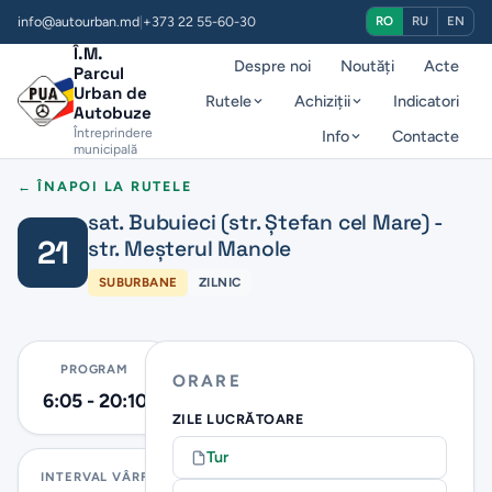
info@autourban.md
|
+373 22 55-60-30
RO
RU
EN
Î.M.
Despre noi
Noutăți
Acte
Parcul
Urban de
Rutele
Achiziții
Indicatori
Autobuze
Întreprindere
Info
Contacte
municipală
← ÎNAPOI LA RUTELE
sat. Bubuieci (str. Ștefan cel Mare) -
21
str. Meșterul Manole
SUBURBANE
ZILNIC
PROGRAM
ORARE
6:05 - 20:10
ZILE LUCRĂTOARE
Tur
INTERVAL VÂRF