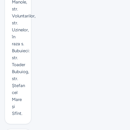
Manole,
str.
Voluntarilor,
str.
Uzinelor,
în
raza s.
Bubuieci:
str.
Toader
Bubuiog,
str.
Ștefan
cel
Mare
și
Sfînt.