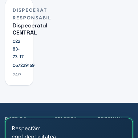
DISPECERAT
RESPONSABIL
Dispeceratul
CENTRAL
022
83-
73-17
067229159
24/7
DATE DE
TELEFON
SECȚIUNI
Despre noi
CONTACT
Anticamera:
+373
Respectăm
Î.M. Parcul
22 55-60-30
Noutăți
confidențialitatea