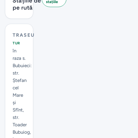
Stațiile de
stațiile
pe rută
TRASEU
TUR
în
raza s.
Bubuieci:
str.
Ștefan
cel
Mare
și
Sfînt,
str.
Toader
Bubuiog,