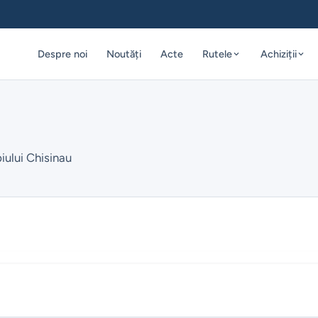
Despre noi
Noutăți
Acte
Rutele
Achiziții
iului Chisinau