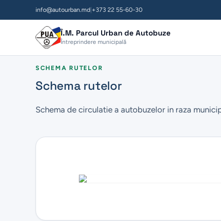
info@autourban.md
|
+373 22 55-60-30
Î.M. Parcul Urban de Autobuze
Întreprindere municipală
SCHEMA RUTELOR
Schema rutelor
Schema de circulatie a autobuzelor in raza municip