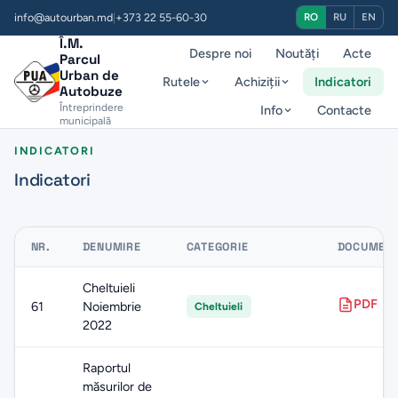
info@autourban.md
|
+373 22 55-60-30
RO
RU
EN
Î.M.
Despre noi
Noutăți
Acte
Parcul
Urban de
Rutele
Achiziții
Indicatori
Autobuze
Întreprindere
Info
Contacte
municipală
INDICATORI
Indicatori
NR.
DENUMIRE
CATEGORIE
DOCUMEN
Cheltuieli
PDF
61
Noiembrie
Cheltuieli
2022
Raportul
măsurilor de