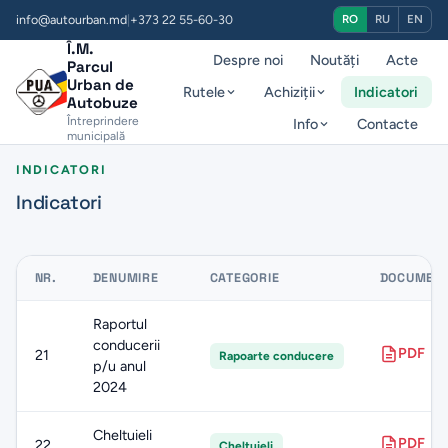
info@autourban.md
|
+373 22 55-60-30
RO
RU
EN
Î.M.
Despre noi
Noutăți
Acte
Parcul
Urban de
Rutele
Achiziții
Indicatori
Autobuze
Întreprindere
Info
Contacte
municipală
INDICATORI
Indicatori
NR.
DENUMIRE
CATEGORIE
DOCUMEN
Raportul
conducerii
PDF
21
Rapoarte conducere
p/u anul
2024
Cheltuieli
PDF
22
Cheltuieli