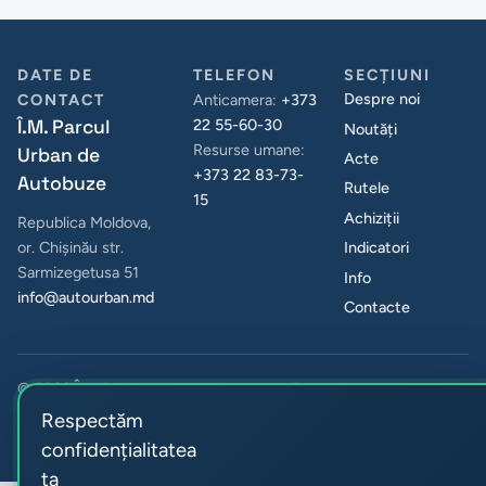
urmare a
aflate în
2025, ora
necesității
circulație
00:00, va fi
executării
sunt dotate
DATE DE
TELEFON
SECȚIUNI
suspendat
lucră...
cu...
Despre noi
CONTACT
Anticamera:
+373
traficul...
Î.M. Parcul
22 55-60-30
Noutăți
Resurse umane:
Urban de
Acte
+373 22 83-73-
Autobuze
Rutele
15
Achiziții
Republica Moldova,
Indicatori
or. Chișinău str.
Sarmizegetusa 51
Info
info@autourban.md
Contacte
© 2026 Î.M. Parcul Urban de Autobuze. Toate drepturile
rezervate.
Respectăm
Confidențialitate și cookie-uri
Preferințe cookie
confidențialitatea
ta