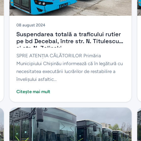
08 august 2024
Suspendarea totală a traficului rutier
pe bd Decebal, între str. N. Titulescu
și str. N. Zelinski
SPRE ATENŢIA CĂLĂTORILOR Primăria
Municipiului Chișinău informează că în legătură cu
necesitatea executării lucrărilor de restabilire a
învelișului asfaltic...
Citește mai mult