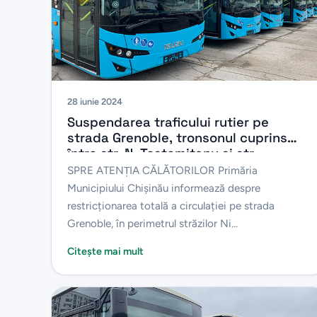
28 iunie 2024
Suspendarea traficului rutier pe
strada Grenoble, tronsonul cuprins
între str. N. Testemițanu și str.
Gheorghe Asachi
SPRE ATENŢIA CĂLĂTORILOR Primăria
Municipiului Chișinău informează despre
restricționarea totală a circulației pe strada
Grenoble, în perimetrul străzilor Ni...
Citește mai mult