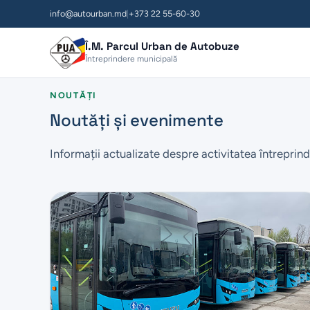
info@autourban.md
|
+373 22 55-60-30
Î.M. Parcul Urban de Autobuze
Întreprindere municipală
NOUTĂȚI
Noutăți și evenimente
Informații actualizate despre activitatea întreprind