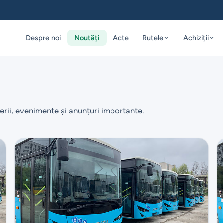
Despre noi
Noutăți
Acte
Rutele
Achiziții
erii, evenimente și anunțuri importante.