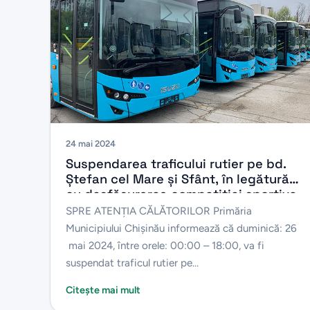
24 mai 2024
Suspendarea traficului rutier pe bd.
Ștefan cel Mare și Sfânt, în legătură
cu desfășurarea competiției sportive
„Legal Half Marathon Chișinău”
SPRE ATENŢIA CĂLĂTORILOR Primăria
Municipiului Chișinău informează că duminică: 26
mai 2024, între orele: 00:00 – 18:00, va fi
suspendat traficul rutier pe...
Citește mai mult