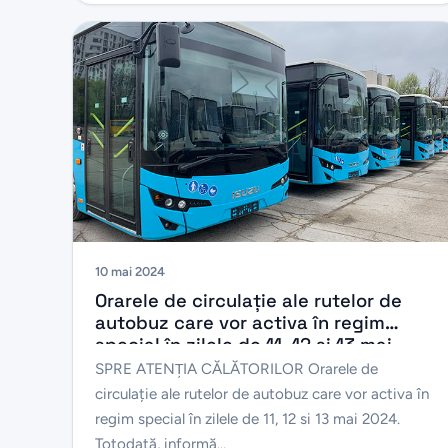
10 mai 2024
Orarele de circulație ale rutelor de
autobuz care vor activa în regim
special în zilele de 11, 12 si 13 mai
2024
SPRE ATENŢIA CĂLĂTORILOR Orarele de
circulație ale rutelor de autobuz care vor activa în
regim special în zilele de 11, 12 si 13 mai 2024.
Totodată, informă...