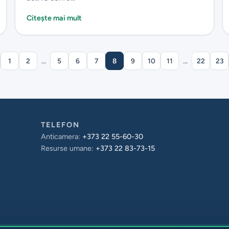
Citește mai mult
1
2
...
5
6
7
8
9
10
11
...
22
23
TELEFON
Anticamera:
+373 22 55-60-30
Resurse umane:
+373 22 83-73-15