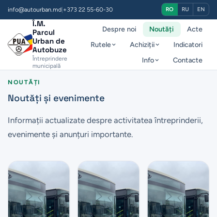
info@autourban.md
|
+373 22 55-60-30
RO
RU
EN
Î.M.
Despre noi
Noutăți
Acte
Parcul
Urban de
Rutele
Achiziții
Indicatori
Autobuze
Întreprindere
Info
Contacte
municipală
NOUTĂȚI
Noutăți și evenimente
Informații actualizate despre activitatea întreprinderii,
evenimente și anunțuri importante.