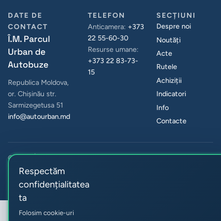
2018 „Cu
DATE DE
TELEFON
SECȚIUNI
privire la
Despre noi
CONTACT
Anticamera:
+373
operarea de
Î.M. Parcul
22 55-60-30
Noutăți
modifi...
Resurse umane:
Urban de
Acte
+373 22 83-73-
Autobuze
Rutele
15
Achiziții
Republica Moldova,
Indicatori
or. Chișinău str.
Sarmizegetusa 51
Info
info@autourban.md
Contacte
© 2026 Î.M. Parcul Urban de Autobuze. Toate drepturile
rezervate.
Respectăm
Confidențialitate și cookie-uri
Preferințe cookie
confidențialitatea
ta
Folosim cookie-uri