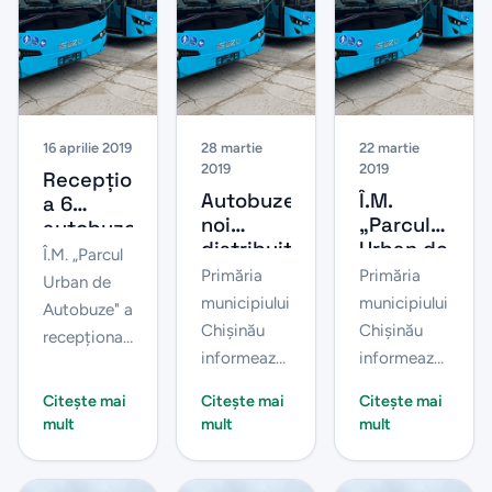
16 aprilie 2019
28 martie
22 martie
2019
2019
Recepționarea
Autobuze
Î.M.
a 6
noi
„Parcul
autobuze
distribuite
Urban de
noi
Î.M. „Parcul
și pe
autobuze”
ISUZU
Primăria
Primăria
Urban de
rutele
angajează
municipiului
municipiului
Autobuze" a
suburbane
șoferi și
Chișinău
Chișinău
recepționat
taxatori
informează
informează
ultimele 6
că pe linia
că Parcul
autobuze
Citește mai
Citește mai
Citește mai
nr. 2 de
Urban de
noi ISUZU,
mult
mult
mult
autobuz,
Autobuze
din lotul de
care face
(PUA)
31 de