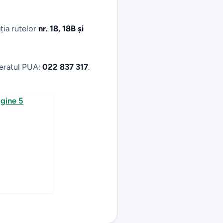
ația rutelor
nr. 18, 18B și
ceratul PUA:
022 837 317
.