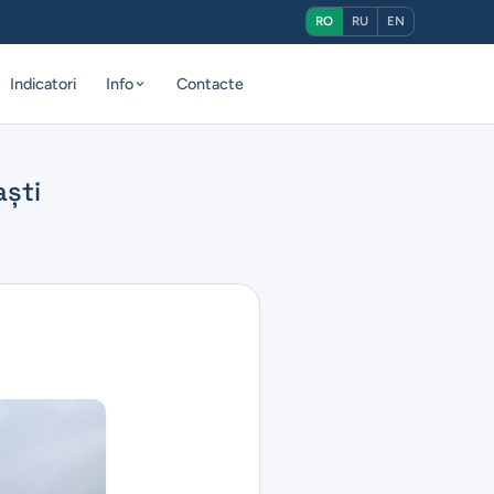
RO
RU
EN
Indicatori
Info
Contacte
aști