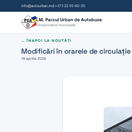
info@autourban.md
|
+373 22 55-60-30
Î.M. Parcul Urban de Autobuze
Întreprindere municipală
← ÎNAPOI LA NOUTĂȚI
Modificări în orarele de circulați
14 aprilie 2026