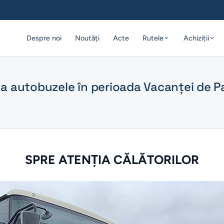
Despre noi
Noutăți
Acte
Rutele
Achiziții
e a autobuzele în perioada Vacanței de P
SPRE ATENŢIA CĂLĂTORILOR