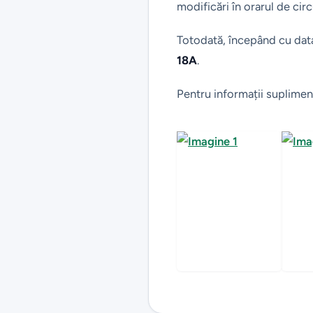
modificări în orarul de cir
Totodată, începând cu da
18A
.
Pentru informații supliment