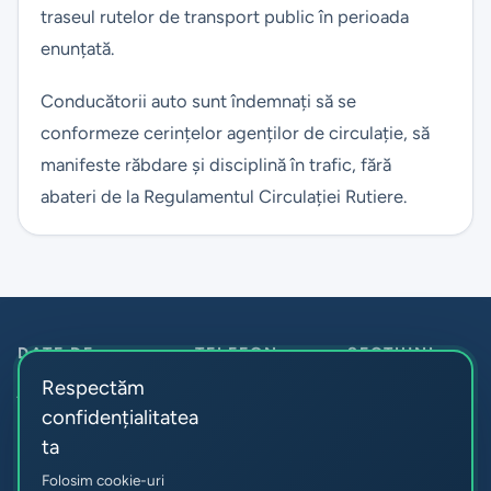
traseul rutelor de transport public în perioada
enunțată.
Conducătorii auto sunt îndemnați să se
conformeze cerințelor agenților de circulație, să
manifeste răbdare și disciplină în trafic, fără
abateri de la Regulamentul Circulației Rutiere.
DATE DE
TELEFON
SECȚIUNI
Despre noi
CONTACT
Anticamera:
+373
Respectăm
Î.M. Parcul
22 55-60-30
Noutăți
confidențialitatea
Resurse umane:
Urban de
Acte
ta
+373 22 83-73-
Autobuze
Rutele
15
Folosim cookie-uri