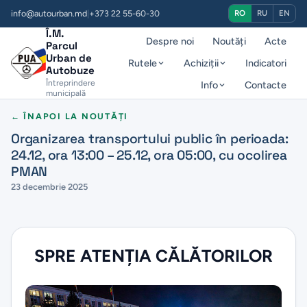
info@autourban.md
|
+373 22 55-60-30
RO
RU
EN
Î.M.
Despre noi
Noutăți
Acte
Parcul
Urban de
Rutele
Achiziții
Indicatori
Autobuze
Întreprindere
Info
Contacte
municipală
← ÎNAPOI LA NOUTĂȚI
Organizarea transportului public în perioada:
24.12, ora 13:00 – 25.12, ora 05:00, cu ocolirea
PMAN
23 decembrie 2025
SPRE ATENŢIA CĂLĂTORILOR