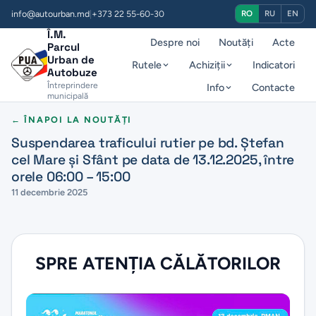
info@autourban.md
|
+373 22 55-60-30
RO
RU
EN
Î.M.
Despre noi
Noutăți
Acte
Parcul
Urban de
Rutele
Achiziții
Indicatori
Autobuze
Întreprindere
Info
Contacte
municipală
← ÎNAPOI LA NOUTĂȚI
Suspendarea traficului rutier pe bd. Ștefan
cel Mare și Sfânt pe data de 13.12.2025, între
orele 06:00 – 15:00
11 decembrie 2025
SPRE ATENŢIA CĂLĂTORILOR