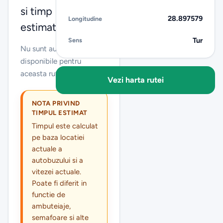
si timp
28.897579
Longitudine
estimat
Tur
Sens
Nu sunt autobuze live
disponibile pentru
aceasta ruta acum.
Vezi harta rutei
NOTA PRIVIND
TIMPUL ESTIMAT
Timpul este calculat
pe baza locatiei
actuale a
autobuzului si a
vitezei actuale.
Poate fi diferit in
functie de
ambuteiaje,
semafoare si alte