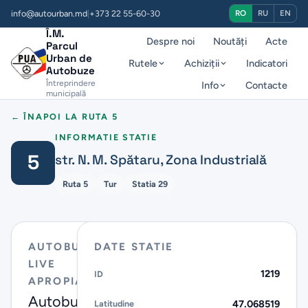
info@autourban.md
|
+373 22 55-60-30
RO
RU
EN
Î.M.
Despre noi
Noutăți
Acte
Parcul
Urban de
Rutele
Achiziții
Indicatori
Autobuze
Întreprindere
Info
Contacte
municipală
← ÎNAPOI LA RUTA 5
INFORMATIE STATIE
5
str. N. M. Spătaru, Zona Industrială
Ruta 5
Tur
Statia 29
AUTOBUZE
DATE STATIE
Estimare
pe baza
LIVE
1219
ID
pozitiei
APROPIATE
live
Autobuze
47.068519
Latitudine