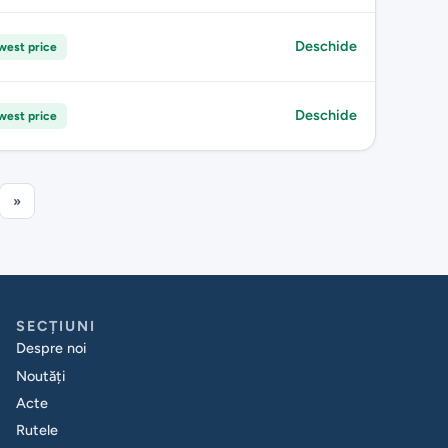
Deschide
west price
Deschide
west price
»
SECȚIUNI
Despre noi
Noutăți
Acte
Rutele