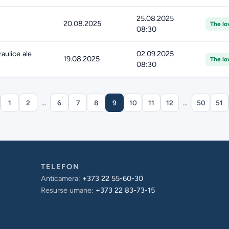
25.08.2025
20.08.2025
The lo
08:30
raulice ale
02.09.2025
19.08.2025
The lo
08:30
1
2
...
6
7
8
9
10
11
12
...
50
51
TELEFON
Anticamera:
+373 22 55-60-30
Resurse umane:
+373 22 83-73-15