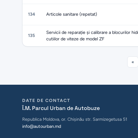
134
Articole sanitare (repetat)
Servicii de reparație și calibrare a blocurilor hid
135
cutiilor de viteze de model ZF
«
DATE DE CONTACT
Î.M. Parcul Urban de Autobuze
Republica Moldova, or. Chișinău str. Sarmizegetusa 51
info@autourban.md