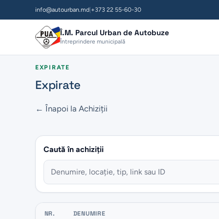
info@autourban.md
|
+373 22 55-60-30
Î.M. Parcul Urban de Autobuze
Întreprindere municipală
EXPIRATE
Expirate
← Înapoi la Achiziții
Caută în achiziții
NR.
DENUMIRE