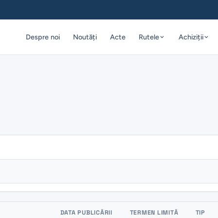
Despre noi
Noutăți
Acte
Rutele
Achiziții
DATA PUBLICĂRII
TERMEN LIMITĂ
TIP