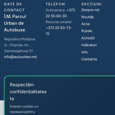
DATE DE
TELEFON
SECȚIUNI
Despre noi
CONTACT
Anticamera:
+373
Î.M. Parcul
22 55-60-30
Noutăți
Resurse umane:
Urban de
Acte
+373 22 83-73-
Autobuze
Rutele
15
Achiziții
Republica Moldova,
Indicatori
or. Chișinău str.
Sarmizegetusa 51
Info
info@autourban.md
Contacte
© 2026 Î.M. Parcul Urban de Autobuze. Toate drepturile
rezervate.
Respectăm
Confidențialitate și cookie-uri
Preferințe cookie
confidențialitatea
ta
Folosim cookie-uri
necesare pentru