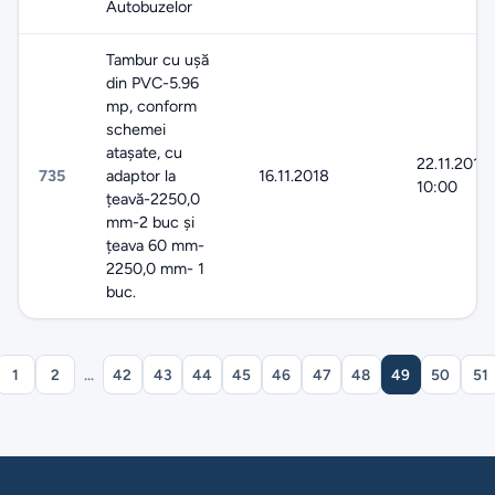
Autobuzelor
Tambur cu ușă
din PVC-5.96
mp, conform
schemei
atașate, cu
22.11.2018
735
adaptor la
16.11.2018
10:00
țeavă-2250,0
mm-2 buc și
țeava 60 mm-
2250,0 mm- 1
buc.
1
2
...
42
43
44
45
46
47
48
49
50
51