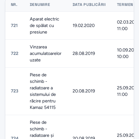
NR.
DENUMIRE
DATA PUBLICĂRII
TERMEN LI
Aparat electric
02.03.202
721
de spălat cu
19.02.2020
11:00
presiune
Vinzarea
10.09.2019
722
acumulatoarelor
28.08.2019
10:00
uzate
Piese de
schimb -
radiatoare a
25.09.2019
723
20.08.2019
sistemului de
11:00
răcire pentru
Kamaz 54115
Piese de
schimb -
radiatoare și
25.09.2019
724
20.08.2019