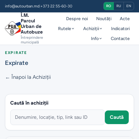
info@autourban.md
|
+373 22 55-60-30
RO
RU
EN
Î.M.
Despre noi
Noutăți
Acte
Parcul
Urban de
Rutele
Achiziții
Indicatori
Autobuze
Întreprindere
Info
Contacte
municipală
EXPIRATE
Expirate
← Înapoi la Achiziții
Caută în achiziții
Caută