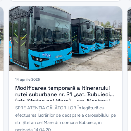
14 aprilie 2026
Modificarea temporară a itinerarului
rutei suburbane nr. 21 „sat. Bubuieci
(str. Ștefan cel Mare) – str. Meșterul
Manole”, în perioada 14.04.2026 –
SPRE ATENŢIA CĂLĂTORILOR În legătură cu
30.04.2026
efectuarea lucrărilor de decapare a carosabilului pe
str. Ștefan cel Mare din comuna Bubuieci, în
perioada 14.04.20...