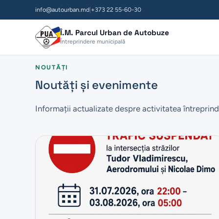
info@autourban.md
|
+373 22 55-60-30
Î.M. Parcul Urban de Autobuze
Întreprindere municipală
NOUTĂȚI
Noutăți și evenimente
Informații actualizate despre activitatea întreprind