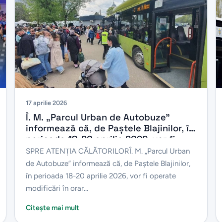
17 aprilie 2026
Î. M. „Parcul Urban de Autobuze”
informează că, de Paștele Blajinilor, în
perioada 18-20 aprilie 2026, vor fi
operate modificări în orarele de
SPRE ATENŢIA CĂLĂTORILORÎ. M. „Parcul Urban
circulație a mai multor rute de
de Autobuze” informează că, de Paștele Blajinilor,
autobuz.
în perioada 18-20 aprilie 2026, vor fi operate
modificări în orar...
Citește mai mult