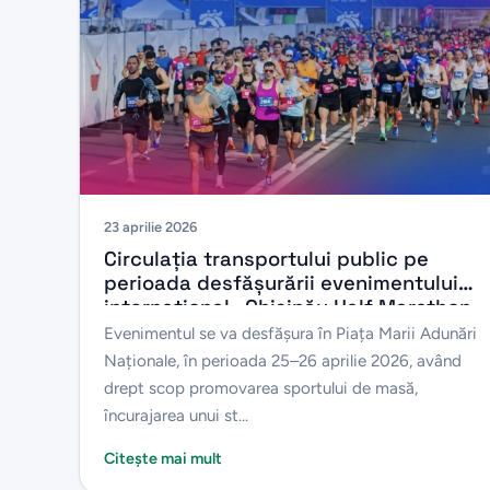
23 aprilie 2026
Circulația transportului public pe
perioada desfășurării evenimentului
internațional „Chișinău Half Marathon
2026”
Evenimentul se va desfășura în Piața Marii Adunări
Naționale, în perioada 25–26 aprilie 2026, având
drept scop promovarea sportului de masă,
încurajarea unui st...
Citește mai mult