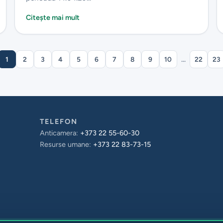
Citește mai mult
1
2
3
4
5
6
7
8
9
10
...
22
23
TELEFON
Anticamera:
+373 22 55-60-30
Resurse umane:
+373 22 83-73-15