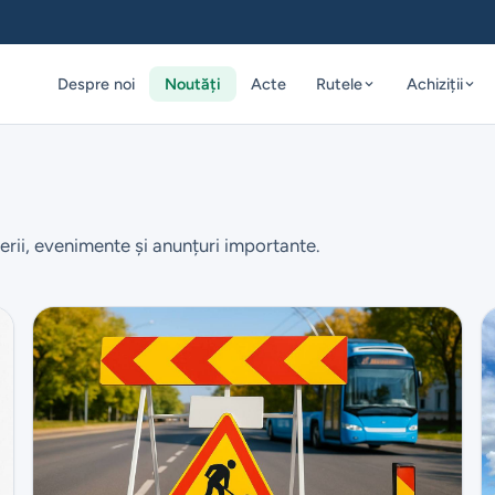
Despre noi
Noutăți
Acte
Rutele
Achiziții
erii, evenimente și anunțuri importante.