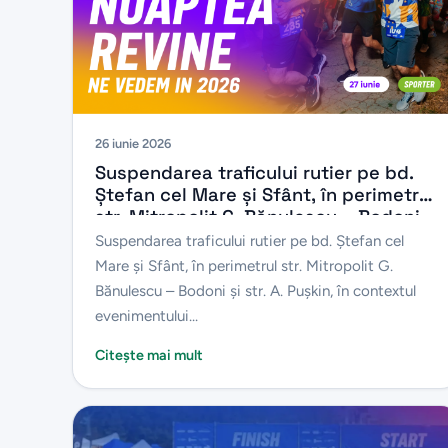
26 iunie 2026
Suspendarea traficului rutier pe bd.
Ștefan cel Mare și Sfânt, în perimetrul
str. Mitropolit G. Bănulescu – Bodoni
și str. A. Pușkin, în contextul
Suspendarea traficului rutier pe bd. Ștefan cel
evenimentului sportiv ,,Chișinău 10 km
Mare și Sfânt, în perimetrul str. Mitropolit G.
Night Run”
Bănulescu – Bodoni și str. A. Pușkin, în contextul
evenimentului...
Citește mai mult