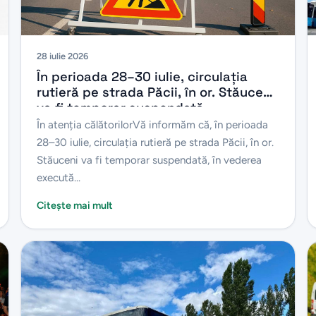
28 iulie 2026
În perioada 28–30 iulie, circulația
rutieră pe strada Păcii, în or. Stăuceni
va fi temporar suspendată.
În atenția călătorilorVă informăm că, în perioada
28–30 iulie, circulația rutieră pe strada Păcii, în or.
Stăuceni va fi temporar suspendată, în vederea
execută...
Citește mai mult