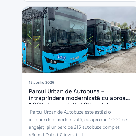
15 aprilie 2026
Parcul Urban de Autobuze –
întreprindere modernizată cu aproape
1.000 de angajați și 215 autobuze
complet reînnoite
Parcul Urban de Autobuze este astăzi o
întreprindere modernizată, cu aproape 1.000 de
angajați și un parc de 215 autobuze complet
reînnoit.Datorită investițiil...