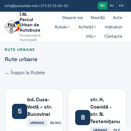
info@autourban.md
|
+373 22 55-60-30
RO
RU
EN
Î.M.
Despre noi
Noutăți
Acte
Parcul
Urban de
Rutele
Achiziții
Indicatori
Autobuze
Întreprindere
Info
Contacte
municipală
RUTE URBANE
Rute urbane
← Înapoi la Rutele
bd. Cuza-
str. H.
Vodă – str.
Coandă -
5
Bucovinei
str. N.
8
Testemiţanu
URBANE
ZILNIC
URBANE
ZILE