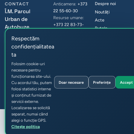
Despre noi
CONTACT
Anticamera:
+373
Î.M. Parcul
22 55-60-30
Noutăți
Resurse umane:
Urban de
Acte
+373 22 83-73-
Autobuze
Rutele
15
Achiziții
Republica Moldova,
Respectăm
Indicatori
or. Chișinău str.
confidențialitatea
Sarmizegetusa 51
Info
ta
info@autourban.md
Contacte
Folosim cookie-uri
necesare pentru
funcționarea site-ului.
Doar necesare
Preferințe
Accept 
Cu acordul tău, putem
© 2026 Î.M. Parcul Urban de Autobuze. Toate drepturile
folosi statistici interne
rezervate.
și conținut furnizat de
Confidențialitate și cookie-uri
Preferințe cookie
servicii externe.
Localizarea se solicită
separat, numai când
alegi o funcție GPS.
Citește politica