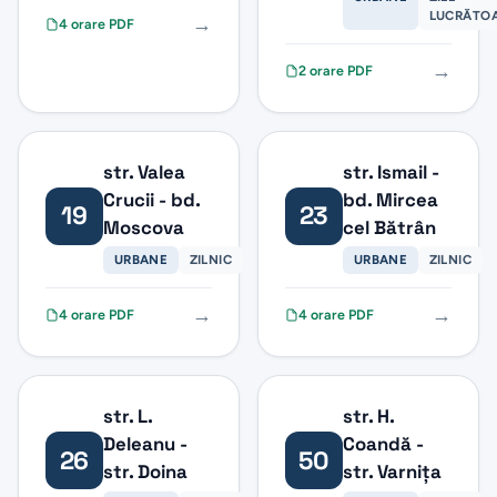
LUCRĂTO
→
4 orare PDF
→
2 orare PDF
str. Valea
str. Ismail -
Crucii - bd.
bd. Mircea
19
23
Moscova
cel Bătrân
URBANE
ZILNIC
URBANE
ZILNIC
→
→
4 orare PDF
4 orare PDF
str. L.
str. H.
Deleanu -
Coandă -
26
50
str. Doina
str. Varnița