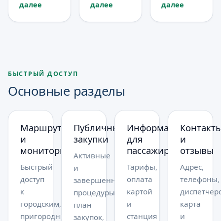
Штефан
парк»
маршрут
пределах
далее
далее
далее
улиц
Великий и
сообщает,
№ 16
Митрополита
Святой в
что в
временно
Г.
пределах
период с
курсирует
Банулеску-
улиц
15.06.2026
с
Бодони
Митрополита
по
изменением
и А.
Г.
28.08.2026
первоначально
БЫСТРЫЙ ДОСТУП
Пушкина
Банулеску-
будут
маршрута
Основные разделы
в связи с
Бодони и
внесены...
в г...
проведением
спортивного
А....
мероприятия
Маршруты
Публичные
Информация
Контакт
«Кишиневский
и
закупки
для
и
10-
мониторинг
пассажиров
отзывы
километровый
Активные
ночной
Быстрый
Тарифы,
Адрес,
и
забег»
доступ
оплата
телефоны,
завершенные
к
картой
диспетчерс
процедуры,
городским,
и
карта
план
пригородным
станция
и
закупок,