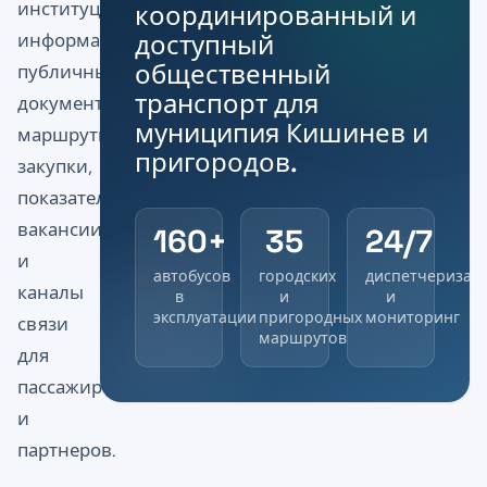
институциональную
координированный и
доступный
информацию,
общественный
публичные
транспорт для
документы,
муниципия Кишинев и
маршруты,
пригородов.
закупки,
показатели,
вакансии
160+
35
24/7
и
автобусов
городских
диспетчеризац
каналы
в
и
и
эксплуатации
пригородных
мониторинг
связи
маршрутов
для
пассажиров
и
партнеров.