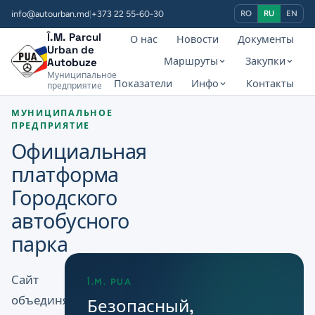
info@autourban.md
|
+373 22 55-60-30
RO
RU
EN
Î.M. Parcul
О нас
Новости
Документы
Urban de
Маршруты
Закупки
Autobuze
Муниципальное
Показатели
Инфо
Контакты
предприятие
МУНИЦИПАЛЬНОЕ
ПРЕДПРИЯТИЕ
Официальная
платформа
Городского
автобусного
парка
Сайт
Î.M. PUA
объединяет
Безопасный,