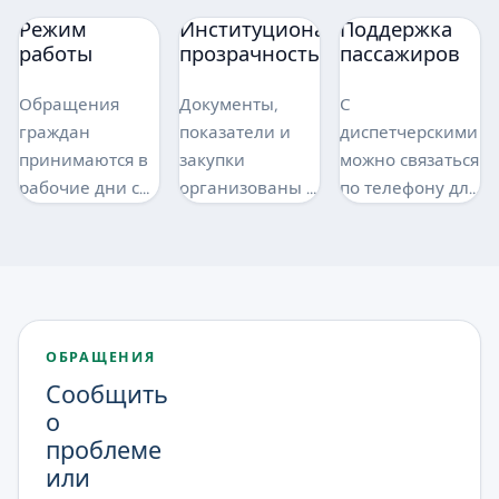
Режим
Институциональная
Поддержка
работы
прозрачность
пассажиров
Обращения
Документы,
С
граждан
показатели и
диспетчерскими
принимаются в
закупки
можно связаться
рабочие дни с
организованы в
по телефону для
08:00 до 17:00.
отдельных
жалоб и
разделах.
уточнений.
ОБРАЩЕНИЯ
Сообщить
о
проблеме
или