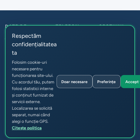
DATE DE
TELEFON
SECȚIUNI
Despre noi
CONTACT
Anticamera:
+373
Respectăm
Î.M. Parcul
22 55-60-30
Noutăți
confidențialitatea
Resurse umane:
Urban de
Acte
ta
+373 22 83-73-
Autobuze
Rutele
15
Folosim cookie-uri
Achiziții
Republica Moldova,
necesare pentru
funcționarea site-ului.
Indicatori
or. Chișinău str.
Doar necesare
Preferințe
Accept 
Cu acordul tău, putem
Sarmizegetusa 51
Info
folosi statistici interne
info@autourban.md
Contacte
și conținut furnizat de
servicii externe.
Localizarea se solicită
separat, numai când
© 2026 Î.M. Parcul Urban de Autobuze. Toate drepturile
alegi o funcție GPS.
rezervate.
Citește politica
Confidențialitate și cookie-uri
Preferințe cookie