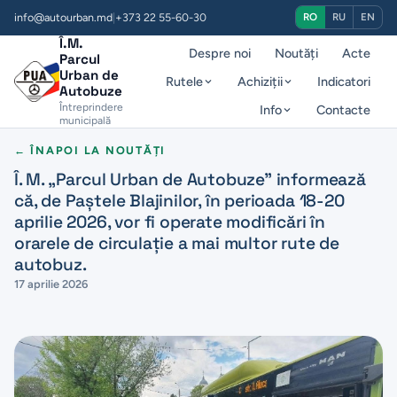
info@autourban.md
|
+373 22 55-60-30
RO
RU
EN
Î.M.
Despre noi
Noutăți
Acte
Parcul
Urban de
Rutele
Achiziții
Indicatori
Autobuze
Întreprindere
Info
Contacte
municipală
← ÎNAPOI LA NOUTĂȚI
Î. M. „Parcul Urban de Autobuze” informează
că, de Paștele Blajinilor, în perioada 18-20
aprilie 2026, vor fi operate modificări în
orarele de circulație a mai multor rute de
autobuz.
17 aprilie 2026